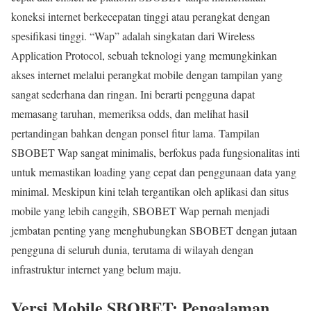
koneksi internet berkecepatan tinggi atau perangkat dengan
spesifikasi tinggi. “Wap” adalah singkatan dari Wireless
Application Protocol, sebuah teknologi yang memungkinkan
akses internet melalui perangkat mobile dengan tampilan yang
sangat sederhana dan ringan. Ini berarti pengguna dapat
memasang taruhan, memeriksa odds, dan melihat hasil
pertandingan bahkan dengan ponsel fitur lama. Tampilan
SBOBET Wap sangat minimalis, berfokus pada fungsionalitas inti
untuk memastikan loading yang cepat dan penggunaan data yang
minimal. Meskipun kini telah tergantikan oleh aplikasi dan situs
mobile yang lebih canggih, SBOBET Wap pernah menjadi
jembatan penting yang menghubungkan SBOBET dengan jutaan
pengguna di seluruh dunia, terutama di wilayah dengan
infrastruktur internet yang belum maju.
Versi Mobile SBOBET: Pengalaman