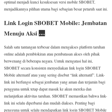
optimal menjadi kunci kesuksesan versi mobile SBOBET,
menjadikannya pilihan utama bagi sebagian besar petaruh saat ini.
Link Login SBOBET Mobile: Jembatan
Menuju Aksi 🌉
Salah satu tantangan terbesar dalam mengakses platform taruhan
online adalah pemblokiran atau pembatasan akses oleh pihak
berwenang di beberapa negara. Untuk mengatasi hal ini,
SBOBET secara konsisten menyediakan link login SBOBET
Mobile alternatif atau yang sering disebut “link alternatif”. Link-
link ini berfungsi sebagai jembatan yang aman dan terjamin bagi
pengguna untuk tetap dapat masuk ke akun mereka dan
melanjutkan aktivitas taruhan. SBOBET memastikan bahwa link-
link ini selalu diperbarui dan mudah diakses. Penting bagi
pengguna untuk selalu mendapatkan link login SBOBET Mobile