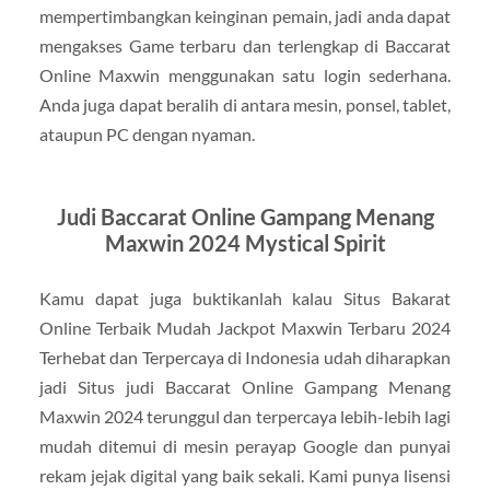
mempertimbangkan keinginan pemain, jadi anda dapat
mengakses Game terbaru dan terlengkap di Baccarat
Online Maxwin menggunakan satu login sederhana.
Anda juga dapat beralih di antara mesin, ponsel, tablet,
ataupun PC dengan nyaman.
Judi Baccarat Online Gampang Menang
Maxwin 2024 Mystical Spirit
Kamu dapat juga buktikanlah kalau Situs Bakarat
Online Terbaik Mudah Jackpot Maxwin Terbaru 2024
Terhebat dan Terpercaya di Indonesia udah diharapkan
jadi Situs judi Baccarat Online Gampang Menang
Maxwin 2024 terunggul dan terpercaya lebih-lebih lagi
mudah ditemui di mesin perayap Google dan punyai
rekam jejak digital yang baik sekali. Kami punya lisensi