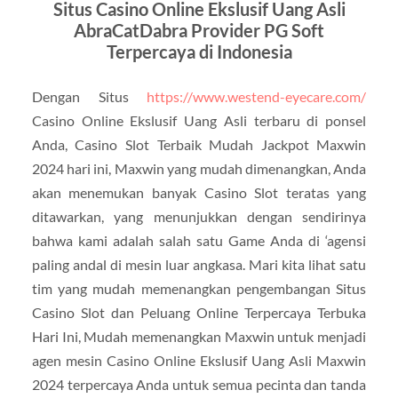
Situs Casino Online Ekslusif Uang Asli
AbraCatDabra Provider PG Soft
Terpercaya di Indonesia
Dengan Situs
https://www.westend-eyecare.com/
Casino Online Ekslusif Uang Asli terbaru di ponsel
Anda, Casino Slot Terbaik Mudah Jackpot Maxwin
2024 hari ini, Maxwin yang mudah dimenangkan, Anda
akan menemukan banyak Casino Slot teratas yang
ditawarkan, yang menunjukkan dengan sendirinya
bahwa kami adalah salah satu Game Anda di ‘agensi
paling andal di mesin luar angkasa. Mari kita lihat satu
tim yang mudah memenangkan pengembangan Situs
Casino Slot dan Peluang Online Terpercaya Terbuka
Hari Ini, Mudah memenangkan Maxwin untuk menjadi
agen mesin Casino Online Ekslusif Uang Asli Maxwin
2024 terpercaya Anda untuk semua pecinta dan tanda