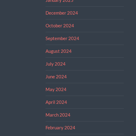
December 2024
October 2024
September 2024
August 2024
July 2024
June 2024
May 2024
April 2024
March 2024
February 2024