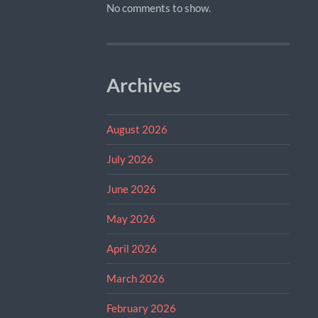
No comments to show.
Archives
August 2026
July 2026
June 2026
May 2026
April 2026
March 2026
February 2026