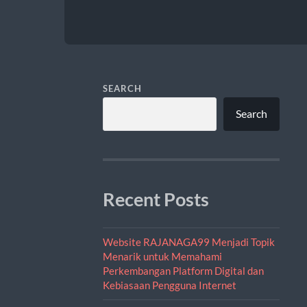
SEARCH
Search
Recent Posts
Website RAJANAGA99 Menjadi Topik
Menarik untuk Memahami
Perkembangan Platform Digital dan
Kebiasaan Pengguna Internet