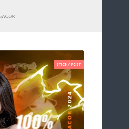
 GACOR
STICKY POST