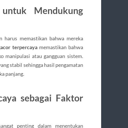
a untuk Mendukung
in harus memastikan bahwa mereka
gacor terpercaya
memastikan bahwa
ko manipulasi atau gangguan sistem.
ang stabil sehingga hasil pengamatan
ka panjang.
caya sebagai Faktor
angat penting dalam menentukan