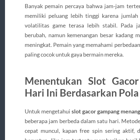
Banyak pemain percaya bahwa jam-jam tertentu
memiliki peluang lebih tinggi karena jumlah 
volatilitas game terasa lebih stabil. Pada 
berubah, namun kemenangan besar kadang mun
meningkat. Pemain yang memahami perbedaan 
paling cocok untuk gaya bermain mereka.
Menentukan Slot Gaco
Hari Ini Berdasarkan Pol
Untuk mengetahui
slot gacor gampang menang 
beberapa jam berbeda dalam satu hari. Metode
cepat muncul, kapan free spin sering aktif,