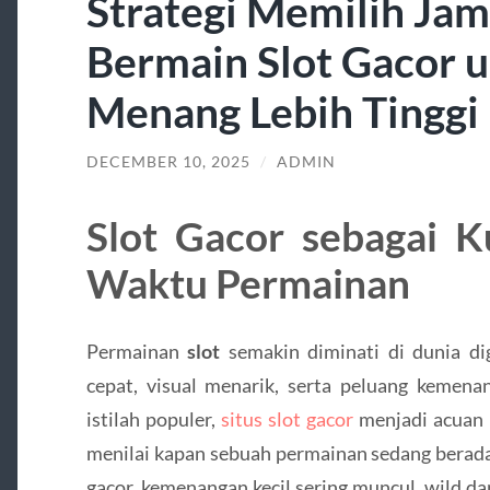
Strategi Memilih Jam
Bermain Slot Gacor 
Menang Lebih Tinggi
DECEMBER 10, 2025
/
ADMIN
Slot Gacor sebagai 
Waktu Permainan
Permainan
slot
semakin diminati di dunia d
cepat, visual menarik, serta peluang kemena
istilah populer,
situs slot gacor
menjadi acuan 
menilai kapan sebuah permainan sedang berad
gacor, kemenangan kecil sering muncul, wild dan 