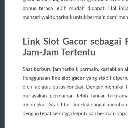
bonus terasa lebih mudah didapat. Hal in
mencari waktu terbaik untuk bermain demi me
Link Slot Gacor sebagai P
Jam-Jam Tertentu
Saat berburu jam terbaik bermain, kestabilan a
Penggunaan
link slot gacor
yang stabil diperl
oleh lag atau putus koneksi. Dengan memakai
merasakan permainan lebih lancar terutama
meningkat. Stabilitas koneksi sangat memb
dengan tepat sehingga keputusan bermain dapat