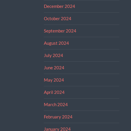
December 2024
October 2024
September 2024
August 2024
July 2024
June 2024
May 2024
April 2024
March 2024
February 2024
January 2024