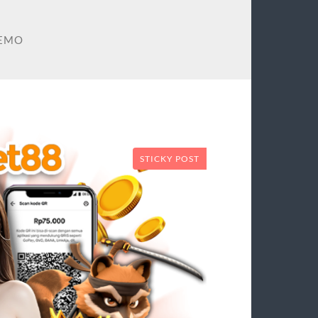
DEMO
STICKY POST