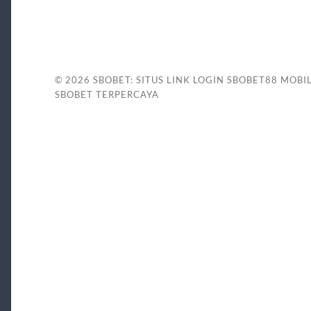
© 2026
SBOBET: SITUS LINK LOGIN SBOBET88 MOBI
SBOBET TERPERCAYA