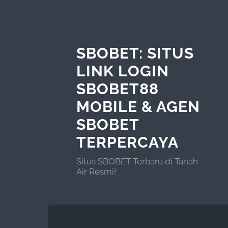
SBOBET: SITUS
LINK LOGIN
SBOBET88
MOBILE & AGEN
SBOBET
TERPERCAYA
Situs SBOBET Terbaru di Tanah
Air Resmi!