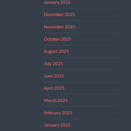
January 2026
December 2025
November 2025
October 2025
August 2025
July 2025
June 2025
April 2025
March 2025
February 2025
January 2025