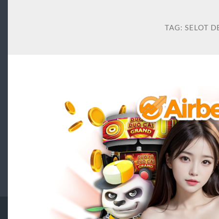
TAG:
SELOT 