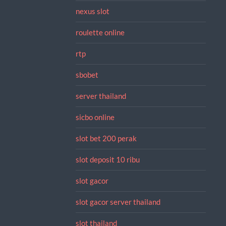
nexus slot
roulette online
rtp
sbobet
server thailand
sicbo online
slot bet 200 perak
slot deposit 10 ribu
slot gacor
slot gacor server thailand
slot thailand