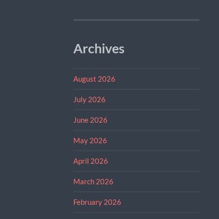
Archives
August 2026
July 2026
June 2026
May 2026
April 2026
March 2026
February 2026