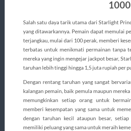
1000
Salah satu daya tarik utama dari Starlight Prin
yang ditawarkannya. Pemain dapat memulai pe
terjangkau, mulai dari 100 perak, memberi ke
terbatas untuk menikmati permainan tanpa tek
mereka yang ingin mengejar jackpot besar, Sta
taruhan lebih tinggi hingga 1,5 juta rupiah per p
Dengan rentang taruhan yang sangat bervaria
kalangan pemain, baik pemula maupun mereka y
memungkinkan setiap orang untuk bermain
memberi kesempatan yang sama untuk memen
dengan taruhan kecil ataupun besar, setiap
memiliki peluang yang sama untuk meraih kem