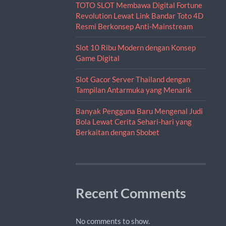
TOTO SLOT Membawa Digital Fortune
Revolution Lewat Link Bandar Toto 4D
Resmi Berkonsep Anti-Mainstream
Slot 10 Ribu Modern dengan Konsep
Game Digital
Slot Gacor Server Thailand dengan
Tampilan Antarmuka yang Menarik
Banyak Pengguna Baru Mengenal Judi
Bola Lewat Cerita Sehari-hari yang
Berkaitan dengan Sbobet
Recent Comments
No comments to show.