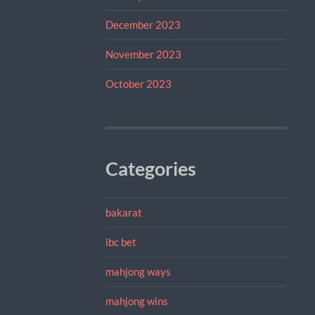
December 2023
November 2023
October 2023
Categories
bakarat
ibc bet
mahjong ways
mahjong wins