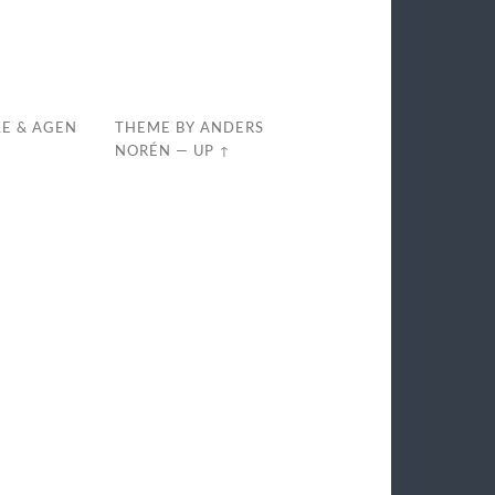
LE & AGEN
THEME BY
ANDERS
NORÉN
—
UP ↑