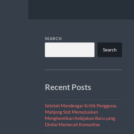
SEARCH
Search
Recent Posts
Setelah Mendengar Kritik Pengguna,
Mahjong Slot Memutuskan
Menghentikan Kebijakan Baru yang
Dinilai Memecah Komunitas