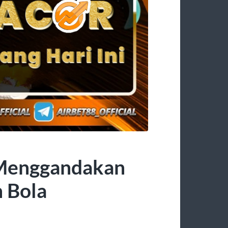
 Menggandakan
 Bola