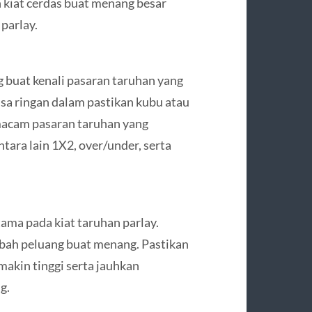
n kiat cerdas buat menang besar
parlay.
g buat kenali pasaran taruhan yang
sa ringan dalam pastikan kubu atau
macam pasaran taruhan yang
tara lain 1X2, over/under, serta
tama pada kiat taruhan parlay.
bah peluang buat menang. Pastikan
akin tinggi serta jauhkan
g.