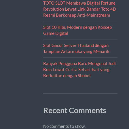
TOTO SLOT Membawa Digital Fortune
Revolution Lewat Link Bandar Toto 4D
Resmi Berkonsep Anti-Mainstream
Slot 10 Ribu Modern dengan Konsep
Game Digital
Slot Gacor Server Thailand dengan
Tampilan Antarmuka yang Menarik
Banyak Pengguna Baru Mengenal Judi
Bola Lewat Cerita Sehari-hari yang
Berkaitan dengan Sbobet
Recent Comments
No comments to show.