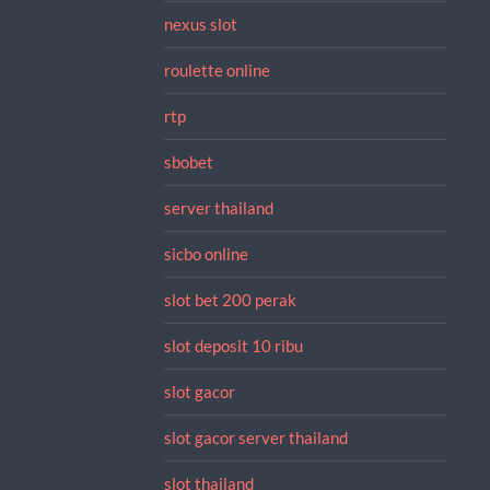
nexus slot
roulette online
rtp
sbobet
server thailand
sicbo online
slot bet 200 perak
slot deposit 10 ribu
slot gacor
slot gacor server thailand
slot thailand