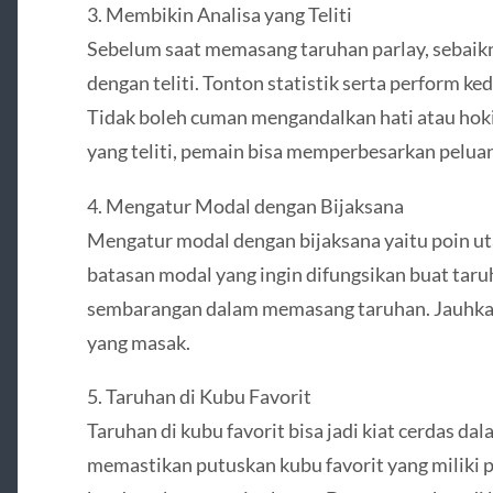
3. Membikin Analisa yang Teliti
Sebelum saat memasang taruhan parlay, sebaik
dengan teliti. Tonton statistik serta perform ke
Tidak boleh cuman mengandalkan hati atau hok
yang teliti, pemain bisa memperbesarkan pelua
4. Mengatur Modal dengan Bijaksana
Mengatur modal dengan bijaksana yaitu poin ut
batasan modal yang ingin difungsikan buat taruh
sembarangan dalam memasang taruhan. Jauhkan 
yang masak.
5. Taruhan di Kubu Favorit
Taruhan di kubu favorit bisa jadi kiat cerdas d
memastikan putuskan kubu favorit yang miliki p