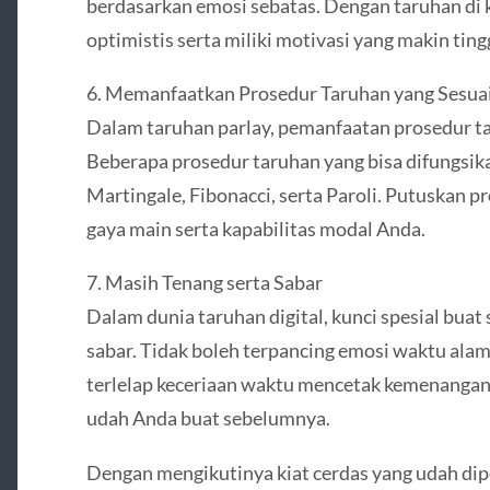
berdasarkan emosi sebatas. Dengan taruhan di k
optimistis serta miliki motivasi yang makin tin
6. Memanfaatkan Prosedur Taruhan yang Sesua
Dalam taruhan parlay, pemanfaatan prosedur ta
Beberapa prosedur taruhan yang bisa difungsika
Martingale, Fibonacci, serta Paroli. Putuskan 
gaya main serta kapabilitas modal Anda.
7. Masih Tenang serta Sabar
Dalam dunia taruhan digital, kunci spesial bua
sabar. Tidak boleh terpancing emosi waktu alami
terlelap keceriaan waktu mencetak kemenangan. T
udah Anda buat sebelumnya.
Dengan mengikutinya kiat cerdas yang udah dipe