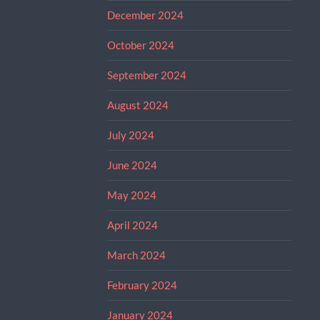
December 2024
October 2024
September 2024
August 2024
July 2024
June 2024
May 2024
April 2024
March 2024
February 2024
January 2024