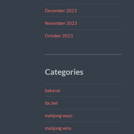
December 2023
November 2023
October 2023
Categories
bakarat
ibc bet
mahjong ways
mahjong wins