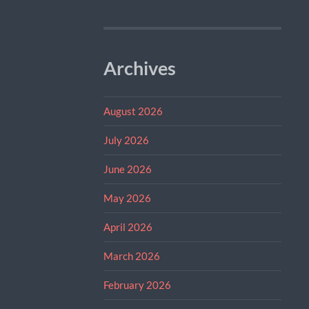
Archives
August 2026
July 2026
June 2026
May 2026
April 2026
March 2026
February 2026