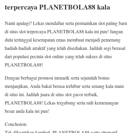
terpercaya PLANETBOLA88 kala
Nanti apalagi? Lekas mendaftar serta permainkan slot paling baru
di situs slot terpercaya PLANETBOLA88 kala ini pun! Jangan
dulu tertinggal kesempatan emas membuat menjadi pemenang
hadiah-hadiah atraktif yang telah disediakan. Jadilah segi berasal
dari populasi pecinta slot online yang telah sukses di situs
PLANETBOLA88!
Dengan berbagai promosi menarik serta sejumlah bonus
menjanjikan, Anda bakal berasa terhibur serta senang kala main
di situs ini. Jadilah juara di situs slot gacor terbaik,
PLANETBOLA88! Lekas tergabung serta raih kemenangan
besar anda kala ini pun!
Conclusion:
Tak dikuatirkan kembali, PLANETBOLA88 yaitu alternatif