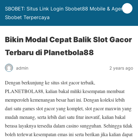
SBOBET: Situs Link Login Sbobet88 Mobile & Agen
Sbobet Terpercaya
Bikin Modal Cepat Balik Slot Gacor
Terbaru di Planetbola88
admin
2 years ago
Dengan berkunjung ke situs slot gacor terbaik,
PLANETBOLA88, kalian bakal miliki kesempatan membuat
memperoleh kemenangan besar hari ini. Dengan koleksi lebih
dari satu games slot gacor yang komplet, slot gacor maxwin yang
mudah menang, serta lebih dari satu fitur inovatif, kalian bakal
berasa layaknya tersedia dalam casino sungguhan. Sehingga tidak
boleh terlewat kesempatan emas ini serta berikan jika kalian dapat